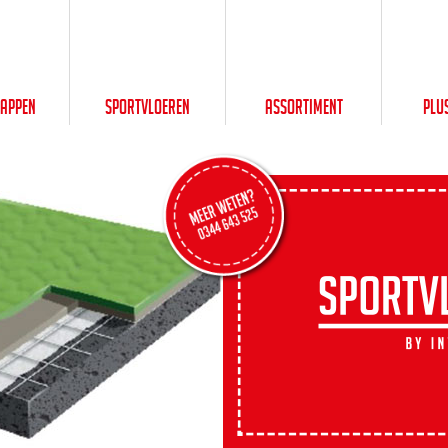
happen
Sportvloeren
Assortiment
Plu