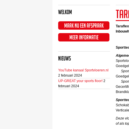
Tar
Welkom
Maak nu een afspraak
Taraflex
Inbouwh
Meer informatie
Sportte
Algeme
Nieuws
Sportvlo
Goedge
YouTube kanaal Sportvloeren.nl
Sportvl
2 februari 2024
Goedgek
UP-GREAT your sports floor!
2
Sportvl
februari 2024
Gecertif
Brandkl
Sportte
Schokab
Vertical
Deze vlo
of als t