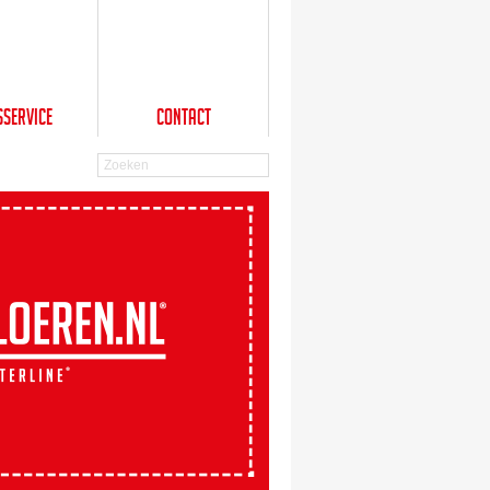
sService
Contact