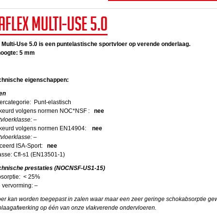
aflex Multi-Use 5.0
 Multi-Use 5.0 is een puntelastische sportvloer op verende onderlaag.
oogte: 5 mm
chnische eigenschappen:
en
ercategorie: Punt-elastisch
keurd volgens normen NOC*NSF :
nee
oerklasse: –
eurd volgens normen EN14904:
nee
oerklasse: –
iceerd ISA-Sport:
nee
asse: Cfl-s1 (EN13501-1)
chnische prestaties (NOCNSF-US1-15)
sorptie: < 25%
e vervorming: –
er kan worden toegepast in zalen waar maar een zeer geringe schokabsorptie gew
oplaagafwerking op één van onze vlakverende ondervloeren.