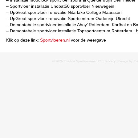
– Installatie Modulock sportvloer sporthal Quelderduijn Den Helder
– Sportvloer installatie Unobat50 sportvloer Nieuwegein
– UpGreat sportvloer renovatie Nitarlake College Maarssen
– UpGreat sportvloer renovatie Sportcentrum Oudenrijn Utrecht
– Demontabele sportvloer installatie Ahoy’ Rotterdam: Korfbal en B
– Demontabele sportvloer installatie Topsportcentrum Rotterdam : 
Klik op deze link:
Sportvloeren.nl
voor de weergave
© 2026 Interline Sportsystemen BV |
Privacy
| Design by: B