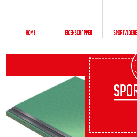
Home
Eigenschappen
Sportvloer
PlusService
Contact