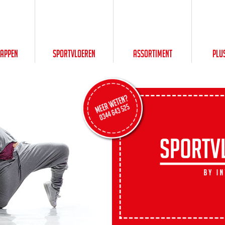
happen
Sportvloeren
Assortiment
Plu