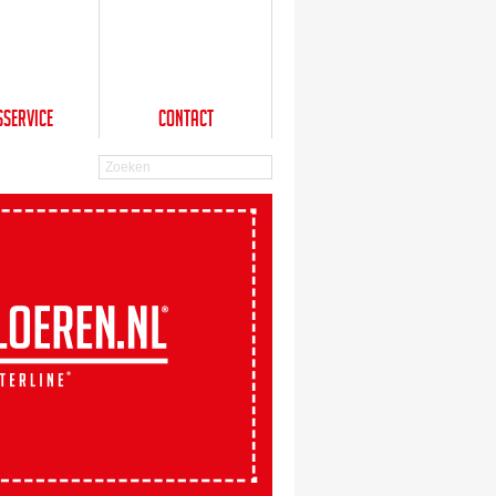
sService
Contact