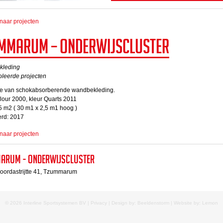
naar projecten
mmarum – Onderwijscluster
kleding
oleerde projecten
atie van schokabsorberende wandbekleding.
our 2000, kleur Quarts 2011
5 m2 ( 30 m1 x 2,5 m1 hoog )
erd: 2017
naar projecten
arum - Onderwijscluster
oordastrijtte 41, Tzummarum
© 2026 Interline Sportsystemen BV |
Privacy
| Design by: Beeldenstorm | Website by:
Lemon