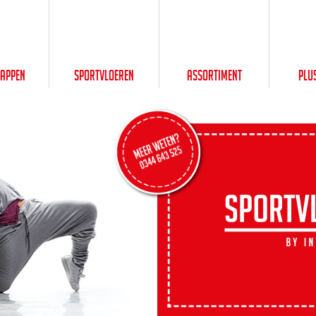
happen
Sportvloeren
Assortiment
Plu