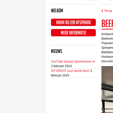
Welkom
Terug 
Bee
Maak nu een afspraak
Meer informatie
Isolsport
Balletvl
Populair
Spiegel
Nieuws
Balletba
Harlequi
Gecontr
YouTube kanaal Sportvloeren.nl
2 februari 2024
UP-GREAT your sports floor!
2
februari 2024