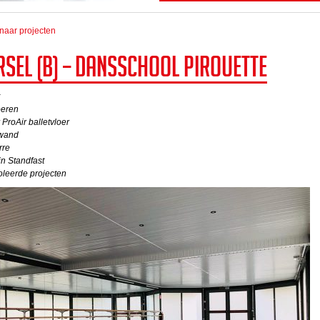
naar projecten
rsel (B) – Dansschool Pirouette
oeren
 ProAir balletvloer
wand
rre
n Standfast
oleerde projecten