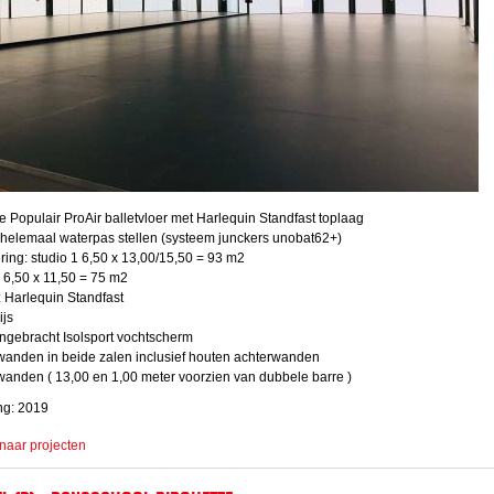
tie Populair ProAir balletvloer met Harlequin Standfast toplaag
helemaal waterpas stellen (systeem junckers unobat62+)
ing: studio 1 6,50 x 13,00/15,50 = 93 m2
: 6,50 x 11,50 = 75 m2
 Harlequin Standfast
ijs
ngebracht Isolsport vochtscherm
wanden in beide zalen inclusief houten achterwanden
anden ( 13,00 en 1,00 meter voorzien van dubbele barre )
ng: 2019
naar projecten