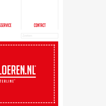
sService
Contact