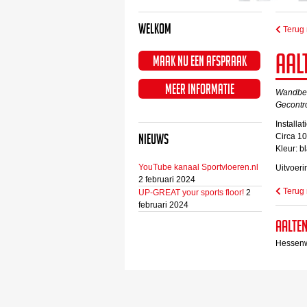
Welkom
Terug 
Aal
Maak nu een afspraak
Meer informatie
Wandbe
Gecontr
Install
Nieuws
Circa 1
Kleur: b
YouTube kanaal Sportvloeren.nl
Uitvoeri
2 februari 2024
Terug 
UP-GREAT your sports floor!
2
februari 2024
Aalte
Hessenw