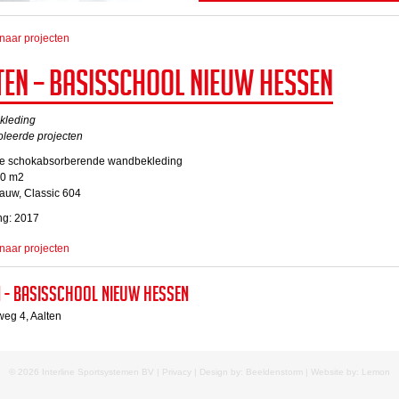
naar projecten
ten – Basisschool Nieuw Hessen
kleding
oleerde projecten
atie schokabsorberende wandbekleding
00 m2
lauw, Classic 604
ng: 2017
naar projecten
n - Basisschool Nieuw Hessen
eg 4, Aalten
© 2026 Interline Sportsystemen BV |
Privacy
| Design by: Beeldenstorm | Website by:
Lemon