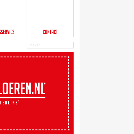
sService
Contact