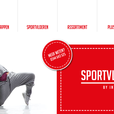
happen
Sportvloeren
Assortiment
Plu