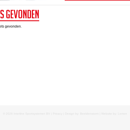
ts gevonden
iets gevonden.
© 2026 Interline Sportsystemen BV |
Privacy
| Design by: Beeldenstorm | Website by:
Lemon