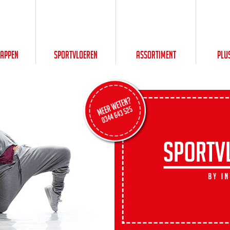
happen
Sportvloeren
Assortiment
Plu