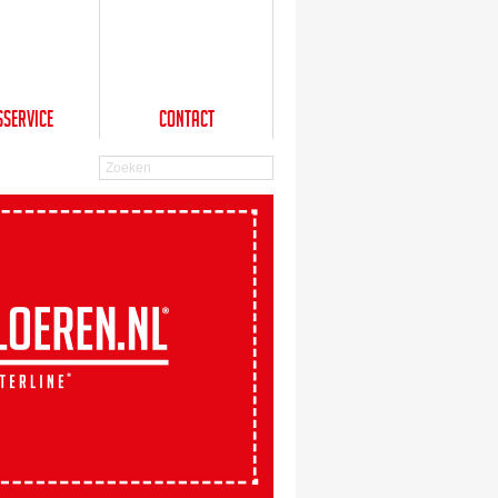
sService
Contact